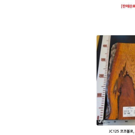
[판매완료
JC125 코코볼로