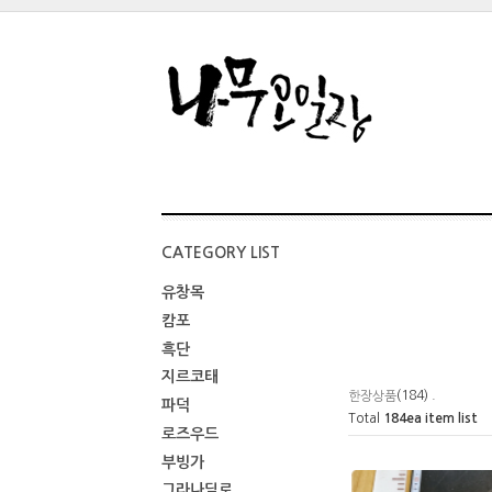
CATEGORY LIST
유창목
캄포
흑단
지르코태
(184) .
한장상품
파덕
Total
184
ea item list
로즈우드
부빙가
그라나딜로