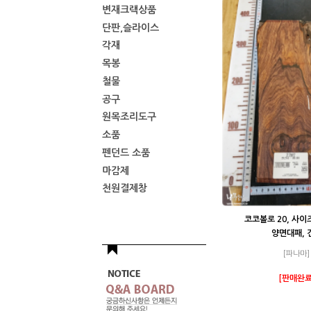
변재크랙상품
단판,슬라이스
각재
목봉
철물
공구
원목조리도구
소품
펜던드 소품
마감제
천원결제창
코코볼로 20, 사이
양면대패, 
[파나마]
[판매완료