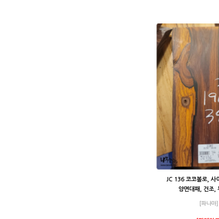
JC 136 코코볼로, 
양면대패, 건조,
[파나마]