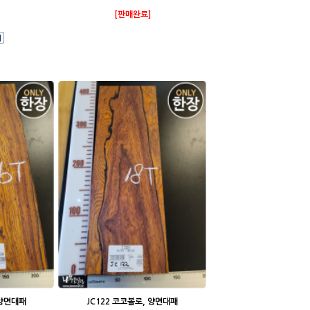
[판매완료]
 양면대패
JC122 코코볼로, 양면대패