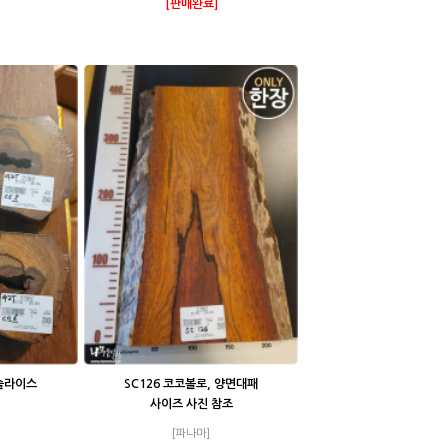
[판매완료]
슬라이스
SC126 코코볼로, 양면대패
사이즈 사진 참조
[파나마]