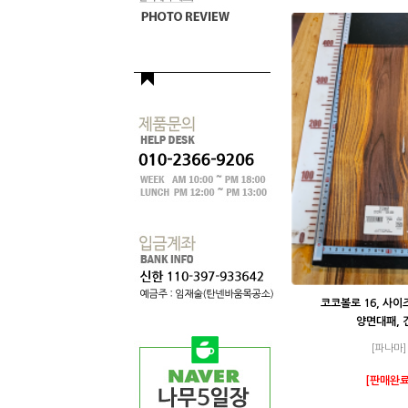
코코볼로 16, 사이
양면대패, 
[파나마]
[판매완료