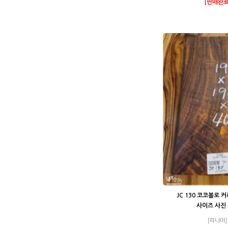
[판매완료
JC 130 코코볼로 
사이즈 사진
[파나마]