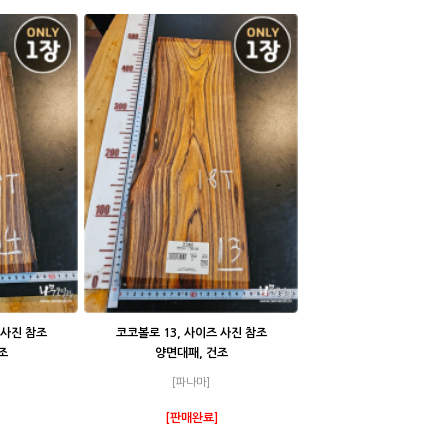
 사진 참조
코코볼로 13, 사이즈 사진 참조
조
양면대패, 건조
[파나마]
[판매완료]