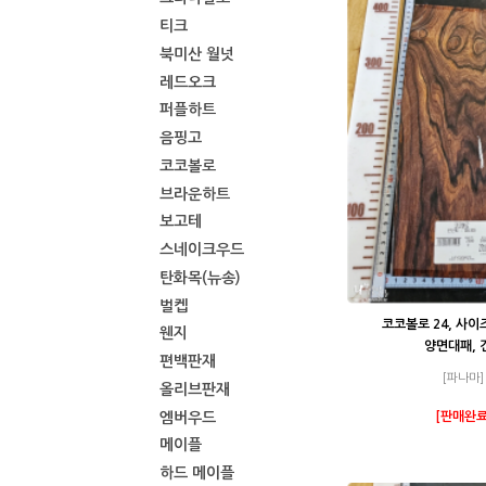
티크
북미산 월넛
레드오크
퍼플하트
음핑고
코코볼로
브라운하트
보고테
스네이크우드
탄화목(뉴송)
벌켑
코코볼로 24, 사이
웬지
양면대패, 
편백판재
[파나마]
올리브판재
엠버우드
[판매완료
메이플
하드 메이플