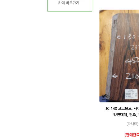
JC 140 코코볼로, 
양면대패, 건조,
[파나마]
[판매완료