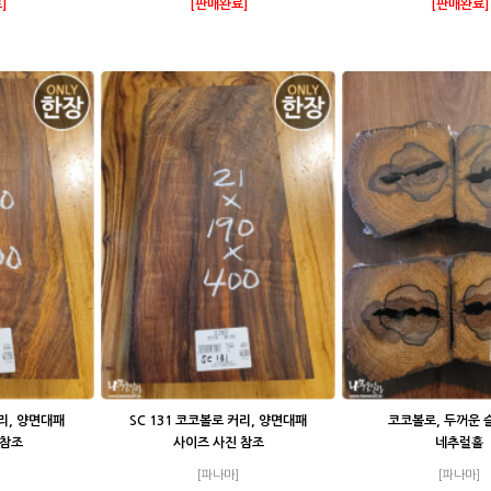
]
[판매완료]
[판매완료]
커리, 양면대패
SC 131 코코볼로 커리, 양면대패
코코볼로, 두꺼운 
 참조
사이즈 사진 참조
네추럴홀
[파나마]
[파나마]