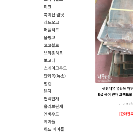
티크
북미산 월넛
레드오크
퍼플하트
음핑고
코코볼로
브라운하트
보고테
스네이크우드
탄화목(뉴송)
벌켑
생명치유 유창목 자투리
웬지
B급 옹이 변재 크랙포함 
편백판재
Ignum vit
올리브판재
엠버우드
[판매완료
메이플
하드 메이플