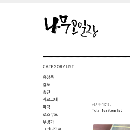
CATEGORY LIST
유창목
캄포
흑단
지르코태
(1) .
상시판매
파덕
Total
1
ea item list
로즈우드
부빙가
그라나딜로