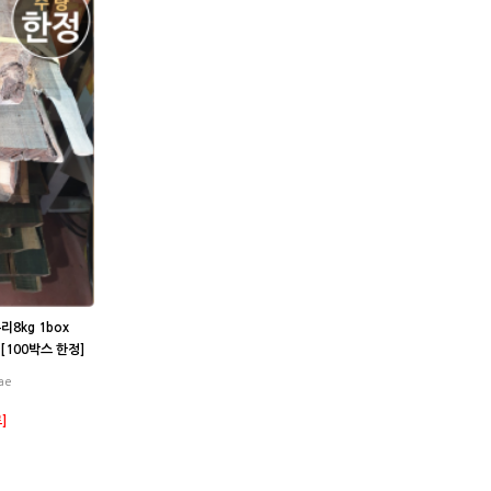
8kg 1box
[100박스 한정]
ae
]