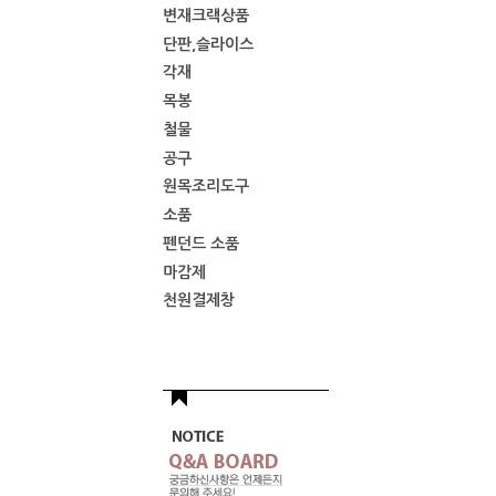
변재크랙상품
단판,슬라이스
각재
목봉
철물
공구
원목조리도구
소품
펜던드 소품
마감제
천원결제창