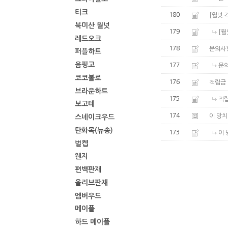
티크
180
[월넛 
북미산 월넛
179
[월
레드오크
178
문의사
퍼플하트
음핑고
177
문
코코볼로
176
적립금 
브라운하트
175
적립
보고테
174
이 망치
스네이크우드
탄화목(뉴송)
173
이 
벌켑
웬지
편백판재
올리브판재
엠버우드
메이플
하드 메이플