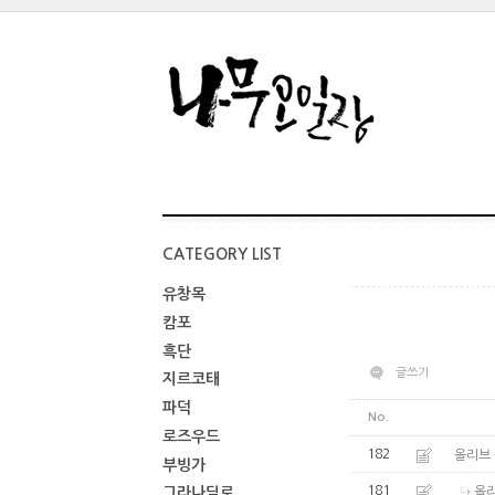
CATEGORY LIST
유창목
캄포
흑단
글쓰기
지르코태
파덕
No.
로즈우드
182
올리브
부빙가
181
올
그라나딜로