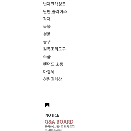
변재크랙상품
단판,슬라이스
각재
목봉
철물
공구
원목조리도구
소품
펜던드 소품
마감제
천원결제창