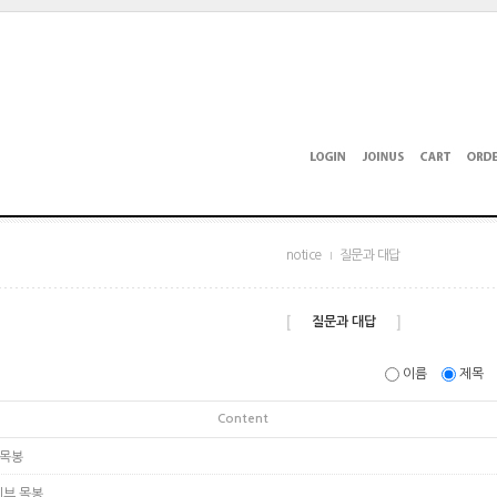
notice
질문과 대답
[
]
질문과 대답
이름
제목
Content
 목봉
리브 목봉