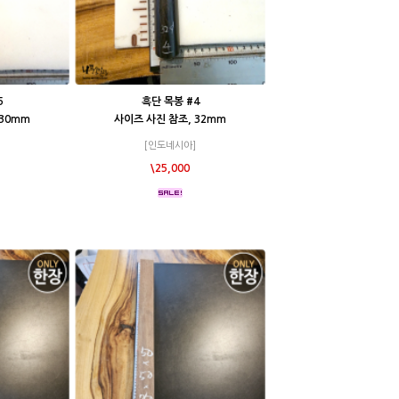
5
흑단 목봉 #4
 30mm
사이즈 사진 참조, 32mm
[인도네시아]
\25,000