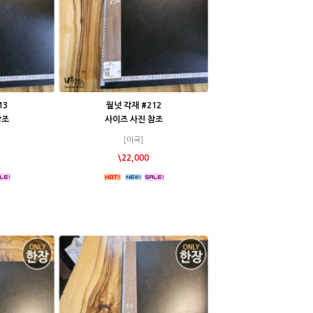
13
월넛 각재 #212
참조
사이즈 사진 참조
[미국]
\22,000