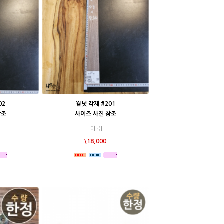
02
월넛 각재 #201
참조
사이즈 사진 참조
[미국]
\18,000