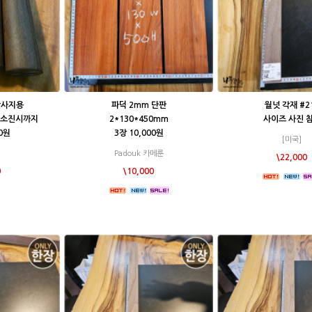
맛사지용
파덕 2mm 단판
월넛 각재 #2
고 소진시까지
2*130*450mm
사이즈 사진 
00원
3장 10,000원
[미국]
Padouk 카메룬
\22,000
0
\10,000