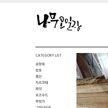
CATEGORY LIST
유창목
캄포
흑단
지르코태
파덕
로즈우드
부빙가
그라나딜로