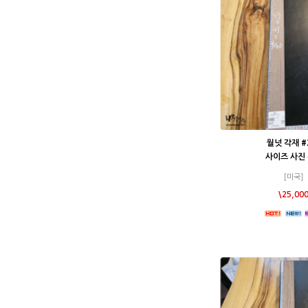
월넛 각재 #
사이즈 사진
[미국]
\25,00