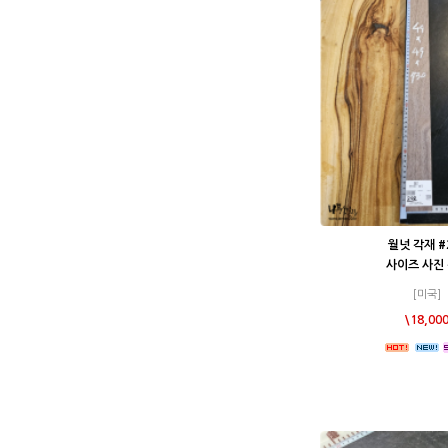
월넛 각재 #
사이즈 사진
[미국]
\18,00