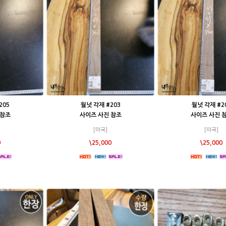
205
월넛 각재 #203
월넛 각재 #2
 참조
사이즈 사진 참조
사이즈 사진 
[미국]
[미국]
0
\25,000
\25,000