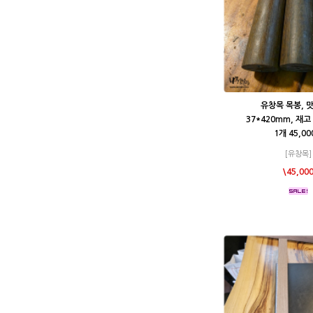
유창목 목봉, 
37*420mm, 재
1개 45,0
[유창목]
\45,00