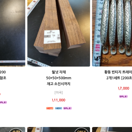
200
월넛 각재
황동 빈티지 트레이
 참조
50*50*500mm
2개1세트 [200조
재고 소진시까지
\7,000
[미국]
0
\11,000