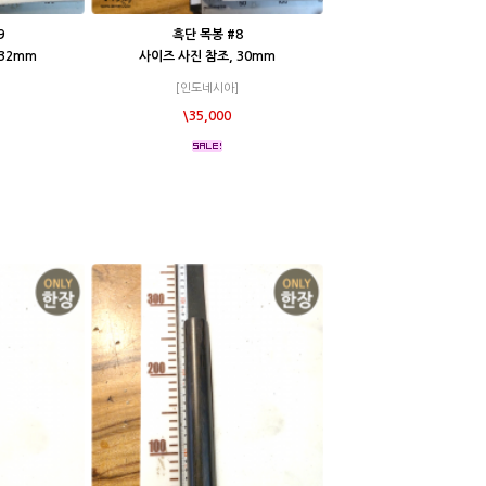
9
흑단 목봉 #8
 32mm
사이즈 사진 참조, 30mm
[인도네시아]
\35,000