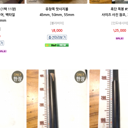
(1팩 11장)
유창목 맛사지볼
흑단 목봉 #
어, 벽타일
45mm, 50mm, 55mm
사이즈 사진 참조,
0mm
[볼리비아]
[인도네시아]
]
\8,000
\25,000
0