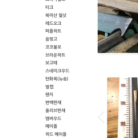
티크
북미산 월넛
레드오크
퍼플하트
음핑고
코코볼로
브라운하트
보고테
스네이크우드
탄화목(뉴송)
벌켑
웬지
편백판재
올리브판재
엠버우드
메이플
하드 메이플