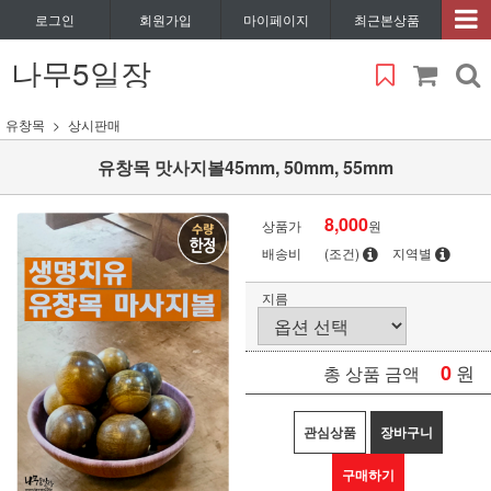
로그인
회원가입
마이페이지
최근본상품
나무5일장
유창목
상시판매
유창목 맛사지볼45mm, 50mm, 55mm
8,000
상품가
원
배송비
(조건)
지역별
지름
0
원
총 상품 금액
관심상품
장바구니
구매하기