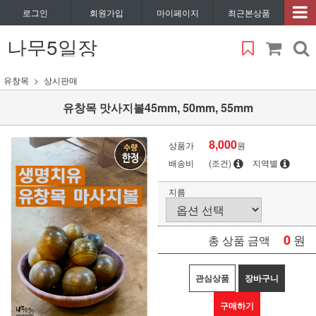
로그인
회원가입
마이페이지
최근본상품
나무5일장
유창목
상시판매
유창목 맛사지볼45mm, 50mm, 55mm
8,000
상품가
원
배송비
(조건)
지역별
지름
0
원
총 상품 금액
관심상품
장바구니
구매하기