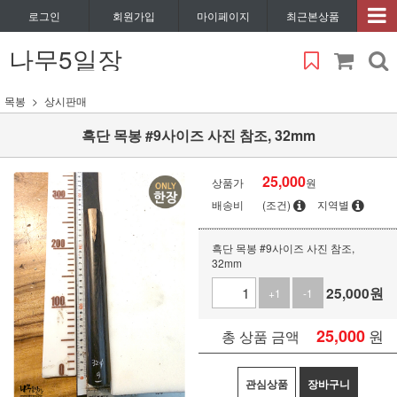
로그인
회원가입
마이페이지
최근본상품
나무5일장
목봉
상시판매
흑단 목봉 #9사이즈 사진 참조, 32mm
25,000
상품가
원
배송비
(조건)
지역별
흑단 목봉 #9사이즈 사진 참조,
32mm
25,000
원
+1
-1
25,000
원
총 상품 금액
관심상품
장바구니