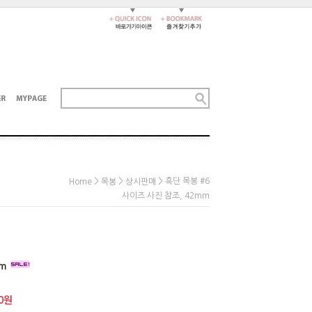
>
>
> 흑단 목봉 #6
Home
목봉
상시판매
사이즈 사진 참조, 42mm
mm
0
원