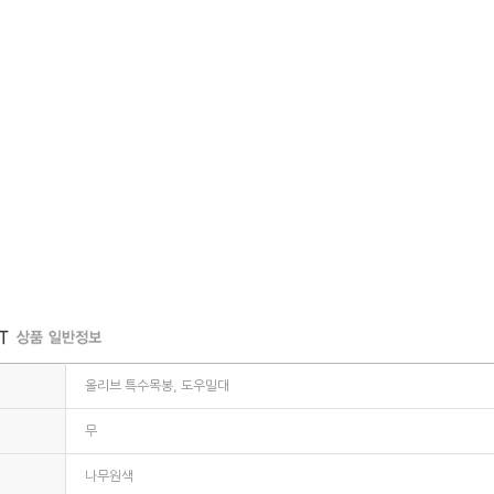
올리브 특수목봉, 도우밀대
무
나무원색