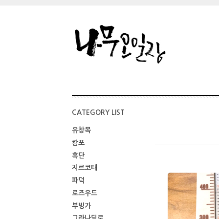
CATEGORY LIST
유창목
캄포
흑단
지르코태
파덕
로즈우드
부빙가
그라나딜로