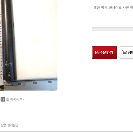
흑단 목봉 #6사이즈 사진 참
큰 이미지 보기