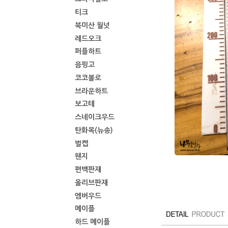
티크
북미산 월넛
레드오크
퍼플하트
음핑고
코코볼로
브라운하트
보고테
스네이크우드
탄화목(뉴송)
벌켑
웬지
편백판재
올리브판재
엠버우드
메이플
하드 메이플