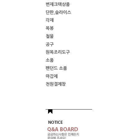
변재크랙상품
단판,슬라이스
각재
목봉
철물
공구
원목조리도구
소품
펜던드 소품
마감제
천원결제창