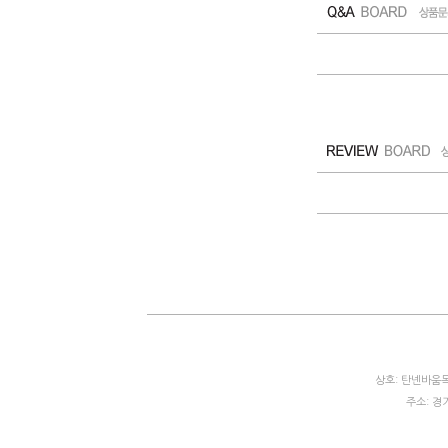
상호: 탄넨바움목
주소: 경