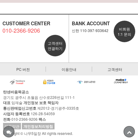
CUSTOMER CENTER
BANK ACCOUNT
010-2366-9206
비회원
신한 110-397-933642
1:1 문의
고객센터
연결하기
PC 버전
이용안내
고객센터
탄넨바움목공소
경기도 광주시 초월읍 산수로226번길 111-1
대표
임재술
개인정보 보호 책임자
통신판매업신고번호
제2012-경기광주-0335호
사업자 등록번호
126-28-54059
전화
010-2366-9206
팩스
이용약관
개인정보처리방침
Copyright © 나무5일장 All rights reserved.