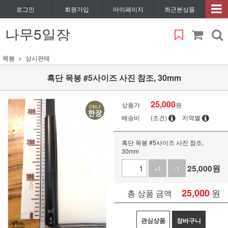
로그인
회원가입
마이페이지
최근본상품
나무5일장
목봉
상시판매
흑단 목봉 #5사이즈 사진 참조, 30mm
25,000
상품가
원
배송비
(조건)
지역별
흑단 목봉 #5사이즈 사진 참조,
30mm
25,000
원
+1
-1
25,000
원
총 상품 금액
관심상품
장바구니