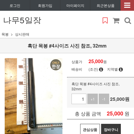
로그인
회원가입
마이페이지
최근본상품
나무5일장
목봉
상시판매
흑단 목봉 #4사이즈 사진 참조, 32mm
25,000
상품가
원
배송비
(조건)
지역별
흑단 목봉 #4사이즈 사진 참조,
32mm
25,000
원
+1
-1
25,000
원
총 상품 금액
관심상품
장바구니