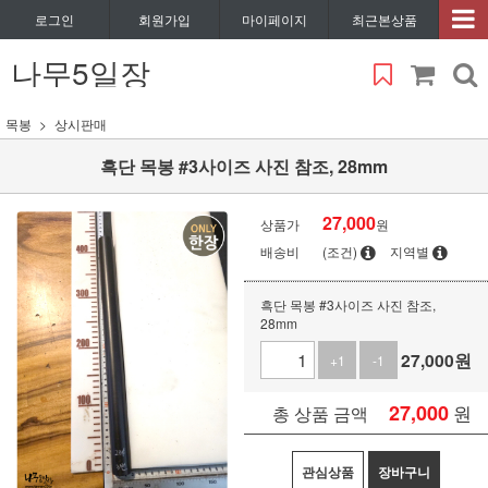
로그인
회원가입
마이페이지
최근본상품
나무5일장
목봉
상시판매
흑단 목봉 #3사이즈 사진 참조, 28mm
27,000
상품가
원
배송비
(조건)
지역별
흑단 목봉 #3사이즈 사진 참조,
28mm
27,000
원
+1
-1
27,000
원
총 상품 금액
관심상품
장바구니