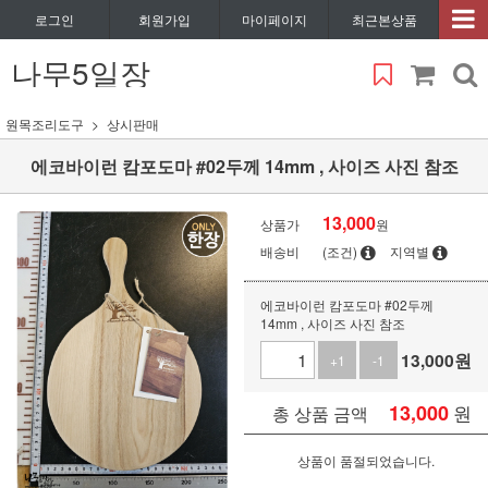
로그인
회원가입
마이페이지
최근본상품
나무5일장
원목조리도구
상시판매
에코바이런 캄포도마 #02두께 14mm , 사이즈 사진 참조
13,000
상품가
원
배송비
(조건)
지역별
에코바이런 캄포도마 #02두께
14mm , 사이즈 사진 참조
13,000
원
+1
-1
13,000
원
총 상품 금액
상품이 품절되었습니다.