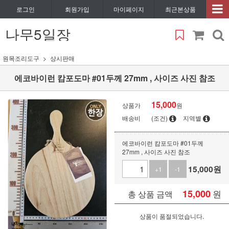
로그인
회원가입
마이페이지
최근본상품
나무5일장
원목조리도구
상시판매
에코바이런 캄포도마 #01두께 27mm , 사이즈 사진 참조
15,000
상품가
원
배송비
(조건)
지역별
에코바이런 캄포도마 #01두께
27mm , 사이즈 사진 참조
15,000
원
+1
-1
15,000
원
총 상품 금액
상품이 품절되었습니다.