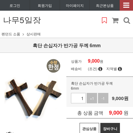
로그인
회원가입
마이페이지
최근본상품
나무5일장
펜던드 소품
상시판매
흑단 손십자가 반가공 두께 6mm
9,000
상품가
원
배송비
(조건)
지역별
흑단 손십자가 반가공 두께
6mm
9,000
원
+1
-1
9,000
원
총 상품 금액
관심상품
장바구니