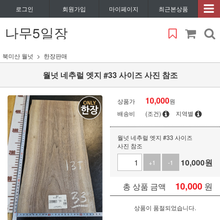
로그인
회원가입
마이페이지
최근본상품
나무5일장
북미산 월넛
한장판매
월넛 네추럴 엣지 #33 사이즈 사진 참조
10,000
상품가
원
배송비
(조건)
지역별
월넛 네추럴 엣지 #33 사이즈
사진 참조
10,000
원
+1
-1
10,000
원
총 상품 금액
상품이 품절되었습니다.