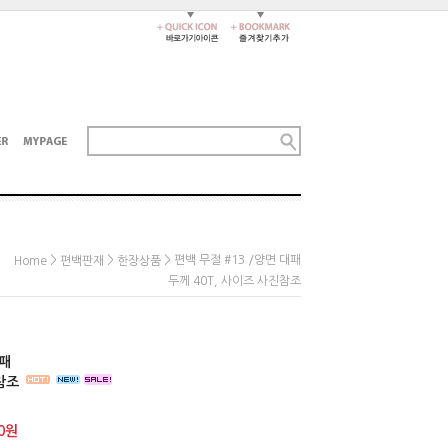
>
>
> 편백 무절 #13 /양면 대패
Home
편백판재
한장상품
두께 40T, 사이즈 사진참조
대패
진참조
0
원