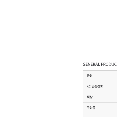
품명
KC 인증정보
색상
구성품