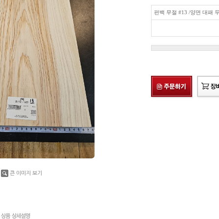
편백 무절 #13 /양면 대패 
큰 이미지 보기