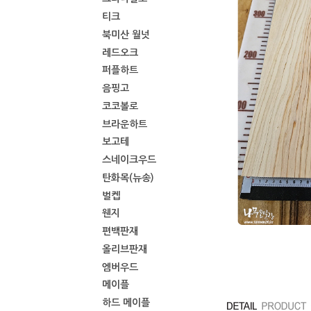
티크
북미산 월넛
레드오크
퍼플하트
음핑고
코코볼로
브라운하트
보고테
스네이크우드
탄화목(뉴송)
벌켑
웬지
편백판재
올리브판재
엠버우드
메이플
하드 메이플