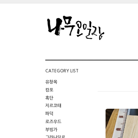
CATEGORY LIST
유창목
캄포
흑단
지르코태
파덕
로즈우드
부빙가
그라나딜로