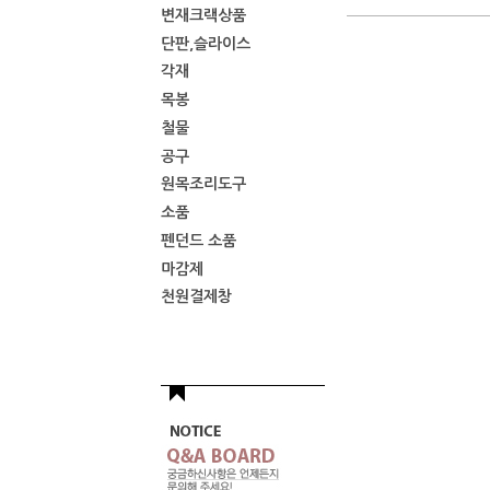
변재크랙상품
단판,슬라이스
각재
목봉
철물
공구
원목조리도구
소품
펜던드 소품
마감제
천원결제창