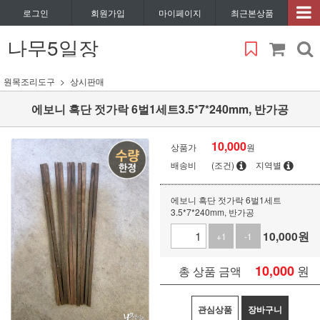
로그인
회원가입
마이페이지
최근본상품
나무5일장
원목조리도구
상시판매
에보니 흑단 젓가락 6벌1세트3.5*7*240mm, 반가공
10,000
상품가
원
배송비
(조건)
지역별
에보니 흑단 젓가락 6벌1세트
3.5*7*240mm, 반가공
10,000
원
+1
-1
10,000
원
총 상품 금액
관심상품
장바구니