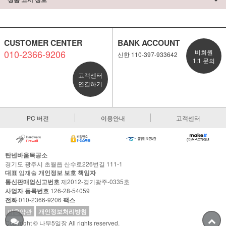
CUSTOMER CENTER
BANK ACCOUNT
010-2366-9206
비회원
신한 110-397-933642
1:1 문의
고객센터
연결하기
PC 버전
이용안내
고객센터
탄넨바움목공소
경기도 광주시 초월읍 산수로226번길 111-1
대표
임재술
개인정보 보호 책임자
통신판매업신고번호
제2012-경기광주-0335호
사업자 등록번호
126-28-54059
전화
010-2366-9206
팩스
이용약관
개인정보처리방침
Copyright © 나무5일장 All rights reserved.