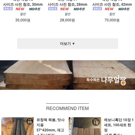
사이즈 사진 참조, 30mm
사이즈 사진 참조, 28mm
사이즈 사진 참조, 42mm
35,000원
28,000원
70,000원
더보기 ▼
RECOMMEND ITEM
유창목 목봉, 맛사
에보니흑단 10장 1
지용
세트, 100세트 한
37*420mm, 재고
정
소진시까지
♣5월 특가♣