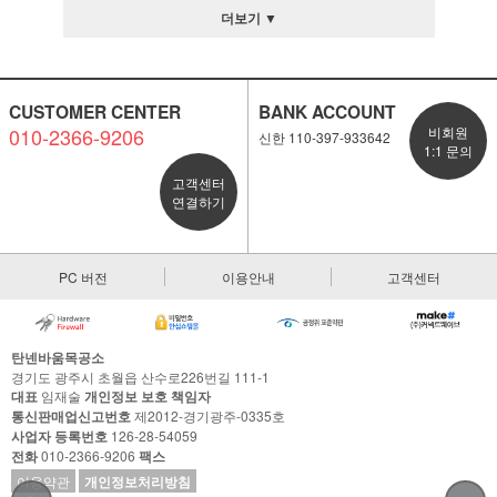
더보기 ▼
CUSTOMER CENTER
BANK ACCOUNT
010-2366-9206
비회원
신한 110-397-933642
1:1 문의
고객센터
연결하기
PC 버전
이용안내
고객센터
탄넨바움목공소
경기도 광주시 초월읍 산수로226번길 111-1
대표
임재술
개인정보 보호 책임자
통신판매업신고번호
제2012-경기광주-0335호
사업자 등록번호
126-28-54059
전화
010-2366-9206
팩스
이용약관
개인정보처리방침