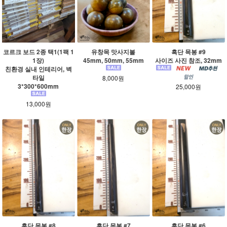
코르크 보드 2종 택1(1팩 1
유창목 맛사지볼
흑단 목봉 #9
1장)
45mm, 50mm, 55mm
사이즈 사진 참조, 32mm
친환경 실내 인테리어, 벽
타일
8,000원
3*300*600mm
25,000원
13,000원
흑단 목봉 #8
흑단 목봉 #7
흑단 목봉 #6