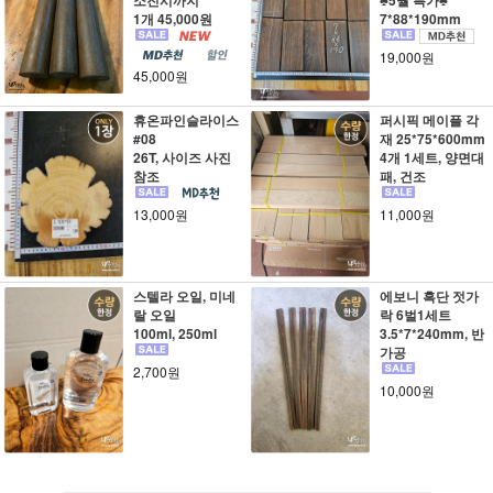
1개 45,000원
7*88*190mm
19,000원
45,000원
휴온파인슬라이스
퍼시픽 메이플 각
#08
재 25*75*600mm
26T, 사이즈 사진
4개 1세트, 양면대
참조
패, 건조
13,000원
11,000원
스텔라 오일, 미네
에보니 흑단 젓가
랄 오일
락 6벌1세트
100ml, 250ml
3.5*7*240mm, 반
가공
2,700원
10,000원