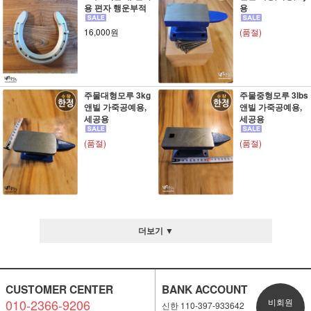
용 편자 행운부적
용
16,000원
(품절)
주물대형모루 3kg
주물중형모루 3lbs
앤빌 가죽공예용,
앤빌 가죽공예용,
세공용
세공용
(품절)
(품절)
더보기 ▼
CUSTOMER CENTER
BANK ACCOUNT
010-2366-9206
비회원
신한 110-397-933642