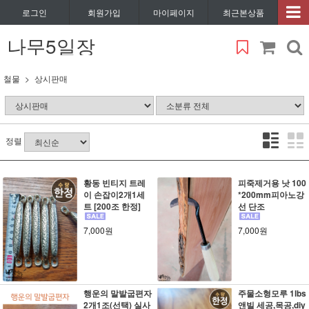
로그인
회원가입
마이페이지
최근본상품
나무5일장
철물
상시판매
정렬
황동 빈티지 트레
피죽제거용 낫 100
이 손잡이2개1세
*200mm피아노강
트 [200조 한정]
선 단조
7,000원
7,000원
행운의 말발굽편자
주물소형모루 1lbs
2개1조(선택) 실사
앤빌 세공,목공,diy